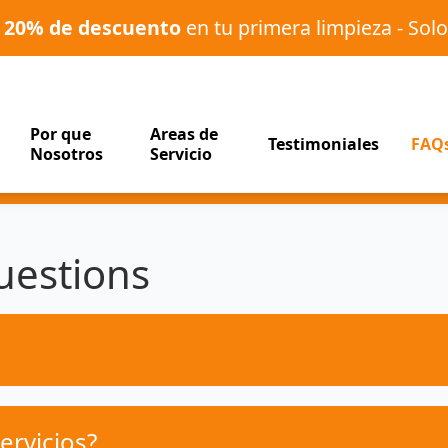
o
20% de descuento
en tu primera limpieza - Solo
Por que
Areas de
Testimoniales
FAQ
Nosotros
Servicio
uestions
ervicios?