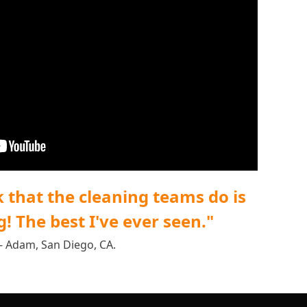
 that the cleaning teams do is
! The best I've ever seen."
- Adam, San Diego, CA.