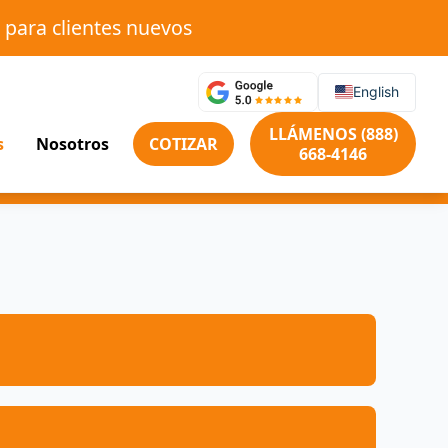
 para clientes nuevos
English
LLÁMENOS (888)
s
Nosotros
COTIZAR
668-4146