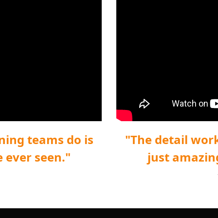
aning teams do is
"The detail work
e ever seen."
just amazing