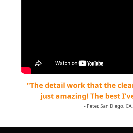
"The detail work that the cle
just amazing! The best I'v
- Peter, San Diego, CA.