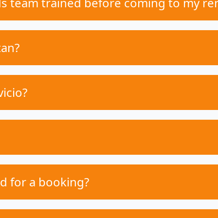
ds team trained before coming to my re
tan?
icio?
 for a booking?