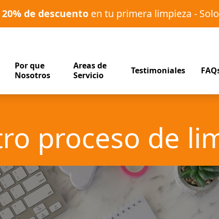
o
20% de descuento
en tu primera limpieza - Solo
Por que
Areas de
Testimoniales
FAQ
Nosotros
Servicio
ro proceso de li