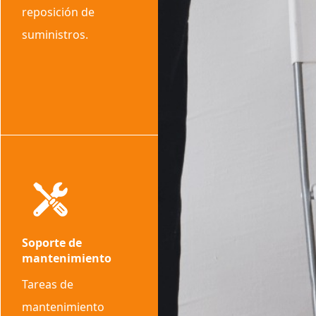
reposición de
suministros.
Soporte de
mantenimiento
Tareas de
mantenimiento