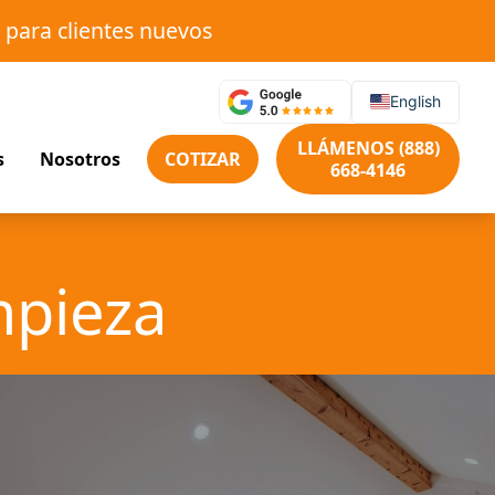
 para clientes nuevos
English
LLÁMENOS (888)
s
Nosotros
COTIZAR
668-4146
mpieza