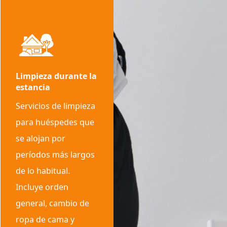
Limpieza durante la
estancia
Servicios de limpieza
para huéspedes que
se alojan por
períodos más largos
de lo habitual.
Incluye orden
general, cambio de
ropa de cama y